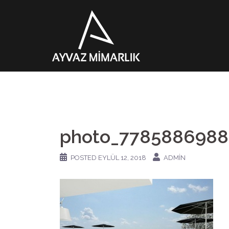
İçeriğe
atla
photo_7785886988
POSTED
EYLÜL 12, 2018
ADMIN