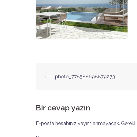
Yazı
⟵
photo_778588698879273
dolaşımı
Bir cevap yazın
E-posta hesabınız yayımlanmayacak.
Gerekli