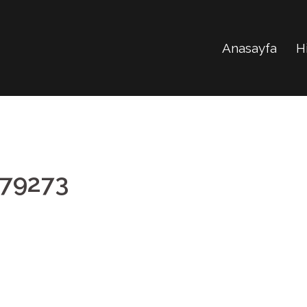
Anasayfa
H
79273