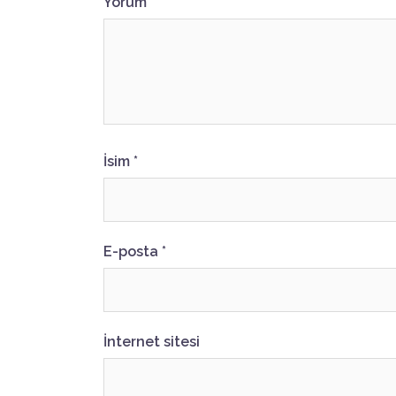
Yorum
İsim
*
E-posta
*
İnternet sitesi